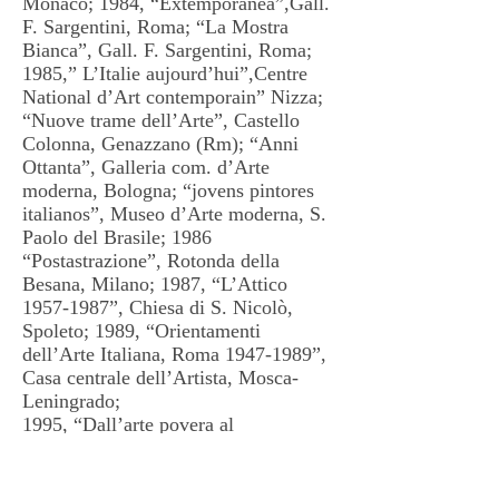
Monaco; 1984, “Extemporanea”,Gall.
F. Sargentini, Roma; “La Mostra
Bianca”, Gall. F. Sargentini, Roma;
1985,” L’Italie aujourd’hui”,Centre
National d’Art contemporain” Nizza;
“Nuove trame dell’Arte”, Castello
Colonna, Genazzano (Rm); “Anni
Ottanta”, Galleria com. d’Arte
moderna, Bologna; “jovens pintores
italianos”, Museo d’Arte moderna, S.
Paolo del Brasile; 1986
“Postastrazione”, Rotonda della
Besana, Milano; 1987, “L’Attico
1957-1987
”, Chiesa di S. Nicolò,
Spoleto; 1989, “Orientamenti
dell’Arte Italiana, Roma
1947-1989
”,
Casa centrale dell’Artista, Mosca-
Leningrado;
1995, “Dall’arte povera al
postmoderno”, XXVIII Premio Vasto,
Vasto (Ch); 2003, “Americana”,
Galleria AAM, Roma; “Inchiostro